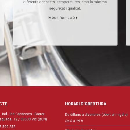
diferents densitats i temperatures, amb la màxima
seguretat i qualitat.
Més informació
CTE
HORARI D’OBERTURA
. ind . les Casasses - Carrer
De dilluns a divendres (obert al migdia)
squeda, 12 / 08500 Vic (BCN)
De 8 a 19 h
8 500 252