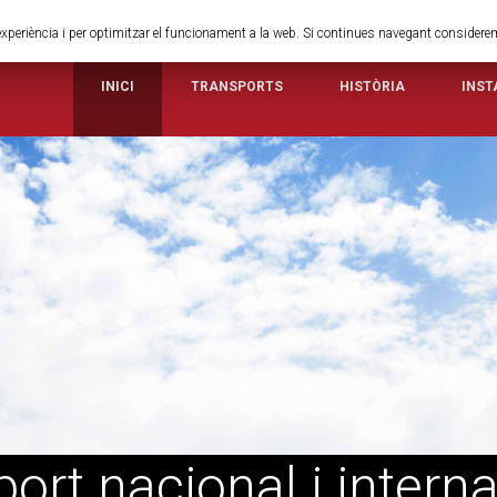
va experiència i per optimitzar el funcionament a la web. Si continues navegant consider
INICI
TRANSPORTS
HISTÒRIA
INST
ort nacional i intern