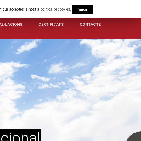
em que acceptes la nostra
política de cookies
.
Tancar
AL·LACIONS
CERTIFICATS
CONTACTE
acional