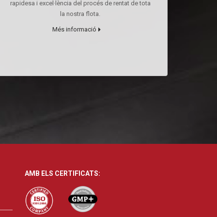
rapidesa i excel·lència del procés de rentat de tota
la nostra flota.
Més informació
AMB ELS CERTIFICATS: