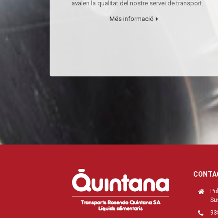
avalen la qualitat del nostre servei de transport.
Més informació
CONTA
Pol
Su
93