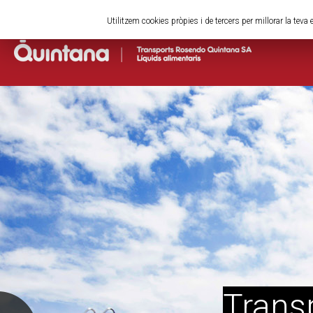
Català
English
French
Spanish
Utilitzem cookies pròpies i de tercers per millorar la te
Transp