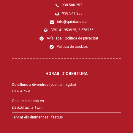
938 500 252
938 541 250
info@quintana.cat
GPS: 41.953925, 2.278966
Avís legal i política de privacitat
Política de cookies
HORARI D’OBERTURA
De dilluns a divendres (obert al migdia)
De 8 a 19 h
Obert els dissabtes
De 8.30 am a 1 pm
Tancat els diumenges i festius