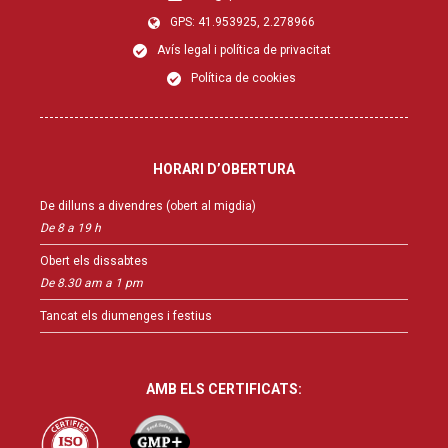
GPS: 41.953925, 2.278966
Avís legal i política de privacitat
Política de cookies
HORARI D’OBERTURA
De dilluns a divendres (obert al migdia)
De 8 a 19 h
Obert els dissabtes
De 8.30 am a 1 pm
Tancat els diumenges i festius
AMB ELS CERTIFICATS: