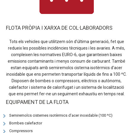
FLOTA PRÒPIA I XARXA DE COL·LABORADORS
Tots els vehicles que utilitzem són d’última generació, fet que
redueix les possibles incidències tècniques i les avaries. A més,
compleixen les normatives EURO-6, que garanteixen baixes
emissions contaminants i menys consum de carburant. També
estan equipats amb semiremolcs cisterna isotèrmics d’acer
inoxidable que ens permeten transportar líquids de fins a 100 ºC.
Disposen de bombes o compressors, elèctrics o autònoms,
calefactor i sistema de calorifugat i un sistema de localització
que ens permet fer-ne un seguiment exhaustiu en temps real.
EQUIPAMENT DE LA FLOTA
Semiremolcs cisternes isotèrmics d’acer inoxidable (100 ºC)
Bombes calefactor
Compressors