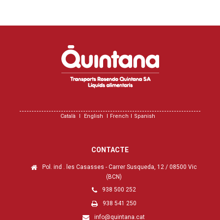
Català
English
French
Spanish
CONTACTE
Pol. ind . les Casasses - Carrer Susqueda, 12 / 08500 Vic
(BCN)
938 500 252
938 541 250
info@quintana.cat